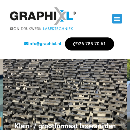
026 785 70 61
info@graphixl.nl
Klein- / grootformaat lasersnijden