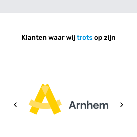
is echt top — scherp, netjes afgewerkt en 
precies zoals afgesproken. Daarnaast verzorgt 
hij ook het bestickeren van onze werkbussen, en 
ook daar zijn we enorm tevreden over. De 
bestickering zit strak, professioneel afgewerkt 
Klanten waar wij
trots
op zijn
en geeft onze bussen een representatieve 
uitstraling.
Wat ik vooral waardeer is de persoonlijke aanpak 
en oog voor detail. Je merkt dat er passie is voor 
het vak en dat er altijd wordt gegaan voor het 
beste resultaat.
Absoluut een aanrader voor iedereen die op 
zoek is naar professioneel print-, laserwerk én 
voertuigbestickering. Wij komen hier zeker 
terug!