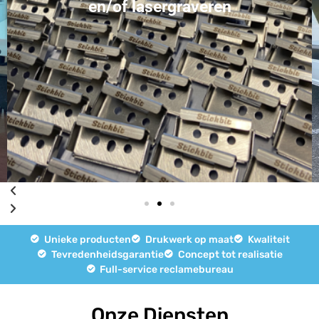
en/of lasergraveren
Unieke producten
Drukwerk op maat
Kwaliteit
Tevredenheidsgarantie
Concept tot realisatie
Full-service reclamebureau
Onze Diensten