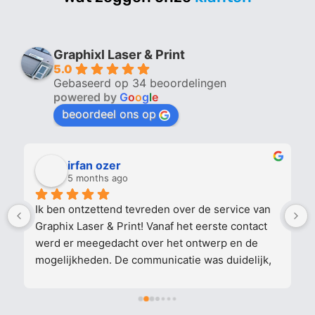
Graphixl Laser & Print
5.0
Gebaseerd op 34 beoordelingen
powered by
G
o
o
g
l
e
beoordeel ons op
irfan ozer
5 months ago
Ik ben ontzettend tevreden over de service van 
Graphix Laser & Print! Vanaf het eerste contact 
 
werd er meegedacht over het ontwerp en de 
mogelijkheden. De communicatie was duidelijk, 
snel en professioneel.
De kwaliteit van het drukwerk en het laserwerk 