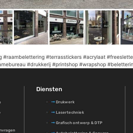
g #raambelettering #terrasstickers #acrylaat #freeslett
clamebureau #drukkerij #printshop #wrapshop #belette
Diensten
s
Drukwerk
o
Lasertechniek
Grafisch ontwerp & DTP
anvragen