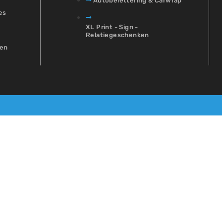
Autobelettering & Carwrap
es
XL Print - Sign -
Relatiegeschenken
en