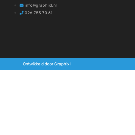
info@graphixl.nl
026 785 70 61
Ontwikkeld door Graphixl