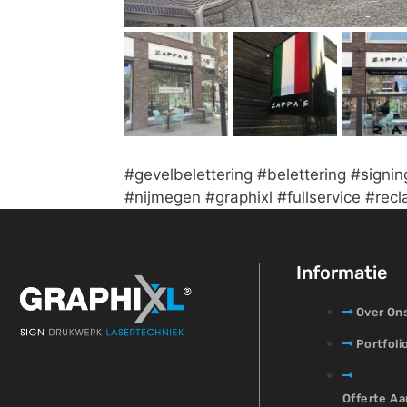
#gevelbelettering #belettering #signin
#nijmegen #graphixl #fullservice #re
Informatie
Over On
Portfoli
Offerte A