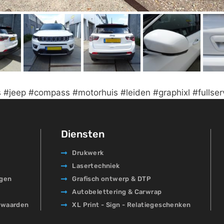
#jeep #compass #motorhuis #leiden #graphixl #fullse
Diensten
Drukwerk
Lasertechniek
agen
Grafisch ontwerp & DTP
Autobelettering & Carwrap
rwaarden
XL Print - Sign - Relatiegeschenken