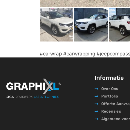
#carwrap #carwrapping #jeepcompass 
Informatie
Over Ons
Portfolio
Offerte Aanvr
Recensies
Algemene voo