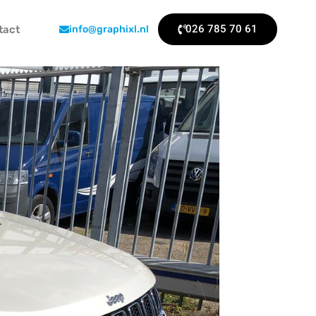
026 785 70 61
tact
info@graphixl.nl