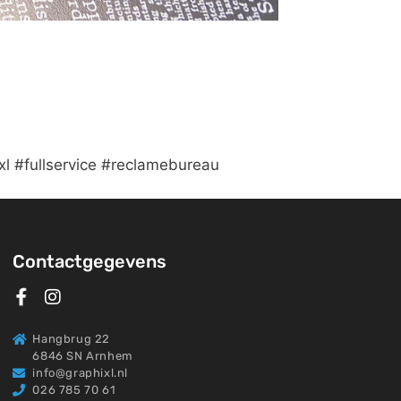
xl #fullservice #reclamebureau
Contactgegevens
Hangbrug 22
6846 SN Arnhem
info@graphixl.nl
026 785 70 61