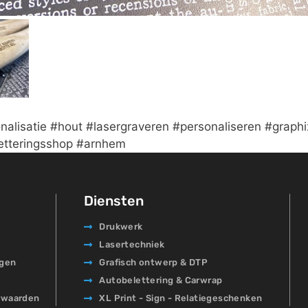
nalisatie #hout #lasergraveren #personaliseren #graphi
letteringsshop #arnhem
Diensten
Drukwerk
Lasertechniek
agen
Grafisch ontwerp & DTP
Autobelettering & Carwrap
rwaarden
XL Print - Sign - Relatiegeschenken