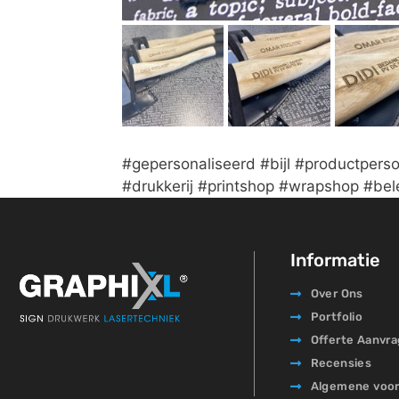
#gepersonaliseerd #bijl #productperso
#drukkerij #printshop #wrapshop #be
Informatie
Over Ons
Portfolio
Offerte Aanvr
Recensies
Algemene voo