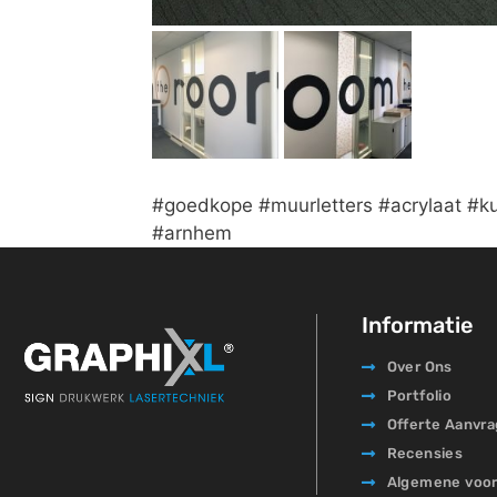
#goedkope #muurletters #acrylaat #ku
#arnhem
Informatie
Over Ons
Portfolio
Offerte Aanvr
Recensies
Algemene voo