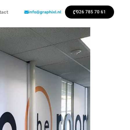
026 785 70 61
tact
info@graphixl.nl