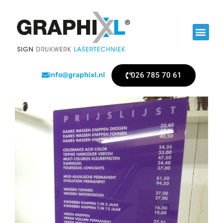
026 785 70 61
info@graphixl.nl