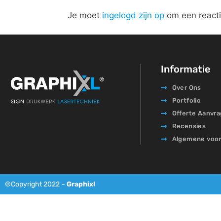
Je moet
ingelogd zijn op
om een reacti
Informatie
Over Ons
Portfolio
Offerte Aanvr
Recensies
Algemene voo
©Copyright 2022 –
Graphixl