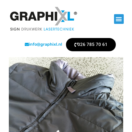
026 785 70 61
info@graphixl.nl